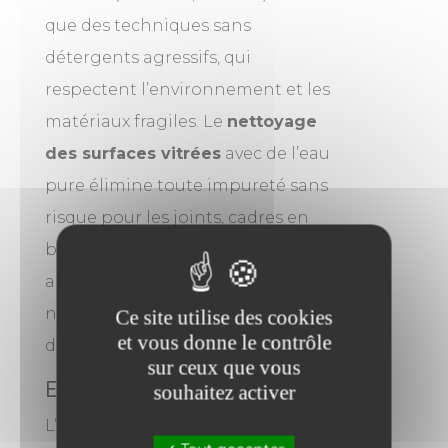
que des techniques sans
détergents agressifs, qui
respectent l’environnement et les
matériaux fragiles. Le
nettoyage
des surfaces vitrées
avec de l’eau
pure élimine toute impureté sans
risque pour les joints, cadres en
bois ou structures en métal. Cette
approche respecte aussi bien les
normes sanitaires que la
Ce site utilise des cookies
et vous donne le contrôle
durabilité des installations.
sur ceux que vous
Efficacité optimisée
souhaitez activer
L’eau pure et nos perches