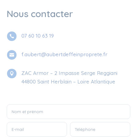
Nous contacter
07 60 10 63 19

f.aubert@aubertdeffeinproprete.fr

ZAC Armor – 2 Impasse Serge Reggiani

44800 Saint Herblain – Loire Atlantique